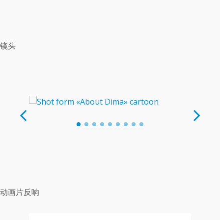
镜头
动画片反响