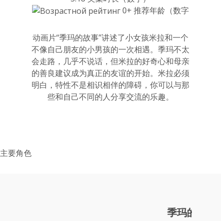
0+ 推荐年龄（数字
动画片“季玛的故事”讲述了小女孩米拉和一个
不像自己朋友的小男孩的一次相遇。季玛不太
会走路，几乎不说话，但米拉的好奇心和母亲
的善良建议成为真正的友谊的开始。米拉必须
明白，特性不是相识相伴的障碍，你可以与那
些和自己不同的人分享交流的乐趣。
主要角色
季玛的妈妈
米拉