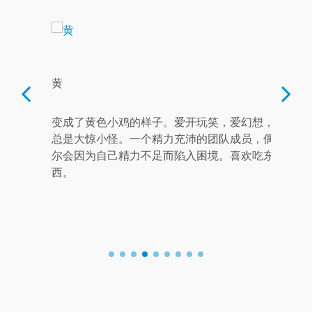
黄
列拉
舞。沉默
变成了黄色小鸡的样子。爱开玩笑，爱幻想，
可爱
良好的记
总是大惊小怪。一个精力充沛的团队成员，偶
六岁
险。但是
尔会因为自己精力不足而陷入困境。喜欢吃东
在忙
友们小心
西。
不过
体》的动画
戏，