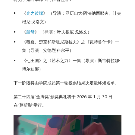
《
光之彼端
》 （导演：亚历山大·阿法纳西耶夫、叶夫
根尼·戈洛文）
《
船母
》 （导演：叶夫根尼·戈洛文）
《穆夏、楚克和斯坦尼斯拉夫》之《瓦特鲁什卡》一
集（导演：安德烈·科尔平）
《七王国》之《艺术之力》一集（导演：斯韦特拉娜·
博尔迪娜）
下一阶段将由学院成员第一轮投票结果决定最终短名单。
第二十四届“金鹰奖”颁奖典礼将于 2026 年 1 月 30 日
在“莫斯影”举行。