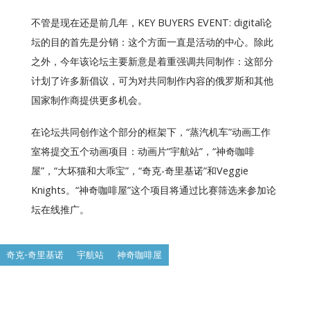
不管是现在还是前几年，KEY BUYERS EVENT: digital论
坛的目的首先是分销：这个方面一直是活动的中心。除此
之外，今年该论坛主要新意是着重强调共同制作：这部分
计划了许多新倡议，可为对共同制作内容的俄罗斯和其他
国家制作商提供更多机会。
在论坛共同创作这个部分的框架下，“蒸汽机车”动画工作
室将提交五个动画项目：动画片“
宇航站
”，“
神奇咖啡
屋
”，“
大坏猫和大乖宝
”，“
奇克-奇里基诺
”和
Veggie
Knights
。“神奇咖啡屋”这个项目将通过比赛筛选来参加论
坛在线推广。
奇克-奇里基诺
宇航站
神奇咖啡屋